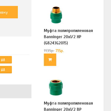
авку
Муфта полипропиленовая
Banninger 20х1/2 НР
(G8243G2015)
1135
р.
715
р.
Муфта полипропиленовая
Banninger 20х1/2 ВР