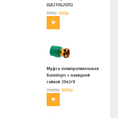
(G8270G2015)
960
р.
600
р.
Муфта полипропиленовая
Banninger с накидной
гайкой 20х3/4
(G83322020)
2480
р.
1690
р.