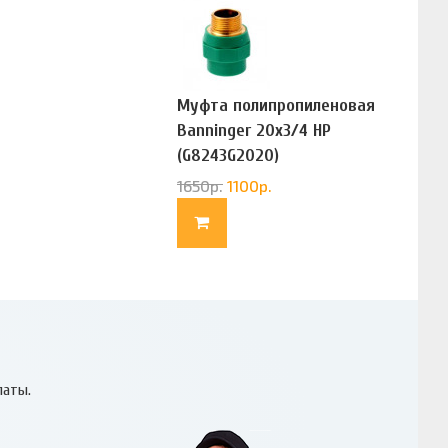
Муфта полипропиленовая
Banninger 20х3/4 НР
(G8243G2020)
1650
р.
1100
р.
латы.