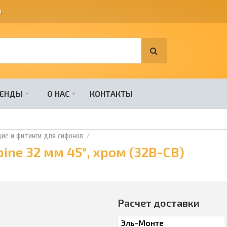
я
.
РЕНДЫ
О НАС
КОНТАКТЫ
е и фитинги для сифонов
ne 32 мм 45°, хром (32B-CB)
Расчет доставки