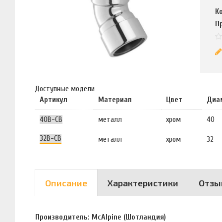
К
П
Доступные модели
Артикул
Материал
Цвет
Диа
40B-CB
металл
хром
40
32B-CB
металл
хром
32
Описание
Характеристики
Отзы
Производитель: McAlpine (Шотландия)