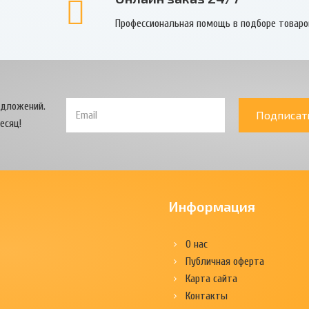
Профессиональная помощь в подборе товаро
едложений.
Подписат
есяц!
Информация
О нас
Публичная оферта
Карта сайта
Контакты