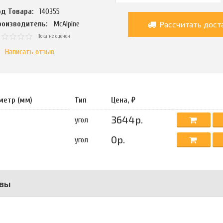
од Товара:
140355
Рассчитать дост
роизводитель:
McAlpine
Пока не оценен
Написать отзыв
метр (мм)
Тип
Цена, ₽
3644р.
угол
0р.
угол
вы