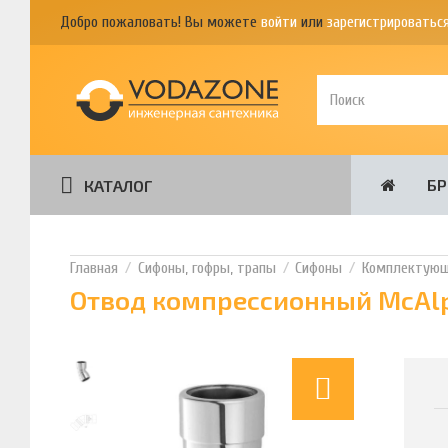
Добро пожаловать! Вы можете
войти
или
зарегистрироватьс
Б
КАТАЛОГ
Сифоны, гофры, трапы
Сифоны
Комплектующи
Отвод компрессионный McAlpi