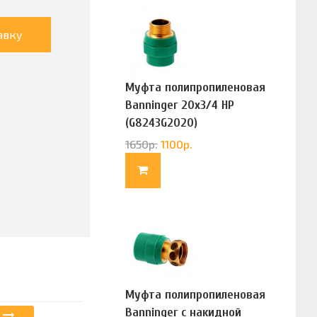
авку
Муфта полипропиленовая
Banninger 20х3/4 НР
(G8243G2020)
1650
р.
1100
р.
Муфта полипропиленовая
Banninger с накидной