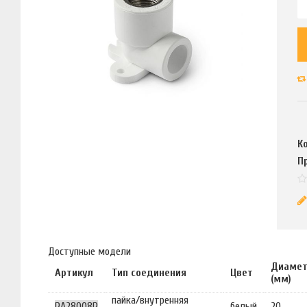
К
П
Доступные модели
Диаме
Артикул
Тип соединения
Цвет
(мм)
пайка/внутренняя
PA28008P
белый
20