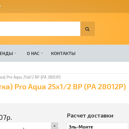
я
.
РЕНДЫ
О НАС
КОНТАКТЫ
а) Pro Aqua 25x1/2 ВР (РА 28012Р)
ка) Pro Aqua 25x1/2 ВР (РА 28012Р)
Расчет доставки
07
р.