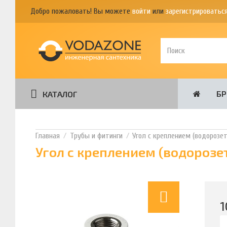
Добро пожаловать! Вы можете
войти
или
зарегистрироватьс
Б
КАТАЛОГ
Трубы и фитинги
Угол с креплением (водорозетк
Угол с креплением (водорозет
1