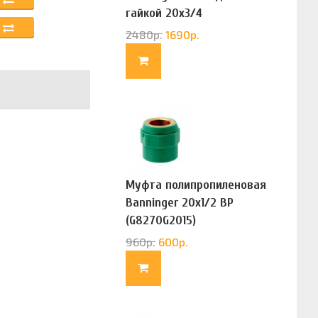
гайкой 20х3/4
(G83322020)
2480
р.
1690
р.
Муфта полипропиленовая
Banninger 20х1/2 ВР
(G8270G2015)
960
р.
600
р.