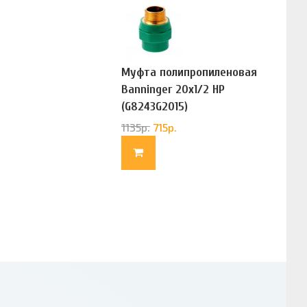
Муфта полипропиленовая
Banninger 20х1/2 НР
(G8243G2015)
1135
р.
715
р.