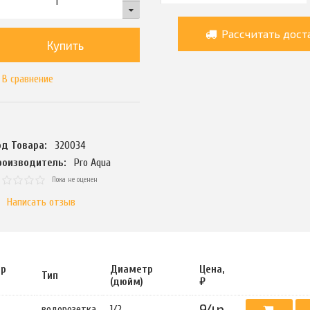
Рассчитать дост
Купить
В сравнение
од Товара:
320034
роизводитель:
Pro Aqua
Пока не оценен
Написать отзыв
тр
Диаметр
Цена,
Тип
(дюйм)
₽
94р.
водорозетка
1/2