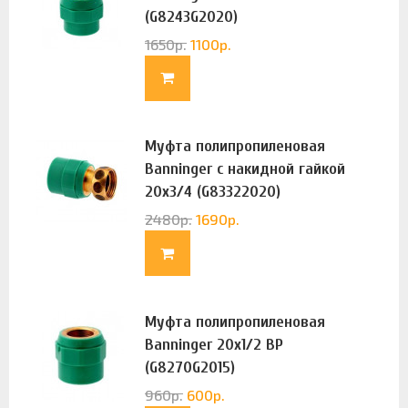
(G8243G2020)
1650
р.
1100
р.
Муфта полипропиленовая
Banninger с накидной гайкой
20х3/4 (G83322020)
2480
р.
1690
р.
Муфта полипропиленовая
Banninger 20х1/2 ВР
(G8270G2015)
960
р.
600
р.