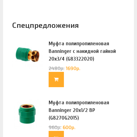
Спецпредложения
Муфта полипропиленовая
Banninger с накидной гайкой
20х3/4 (G83322020)
2480
р.
1690
р.
Муфта полипропиленовая
Banninger 20х1/2 ВР
(G8270G2015)
960
р.
600
р.