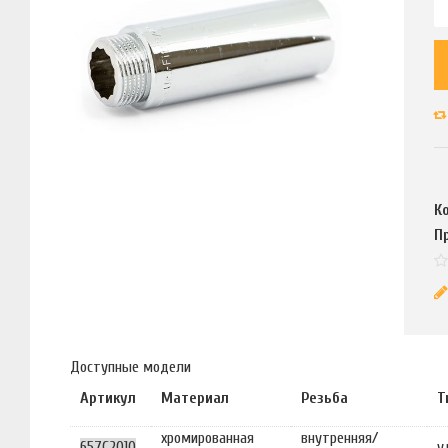
К
П
Доступные модели
Артикул
Материал
Резьба
Т
хромированная
внутренняя/
657C2010
у