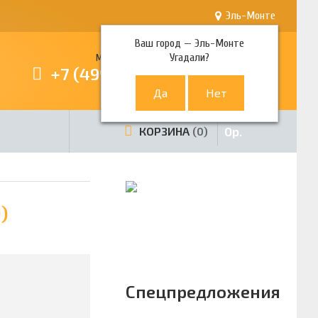
Эль-Монте
Ваш город —
Эль-Монте
Угадали?
Многоканальный телефон
+7 (499) 380-80-80
0
р.
КОРЗИНА
0
)
Спецпредложения