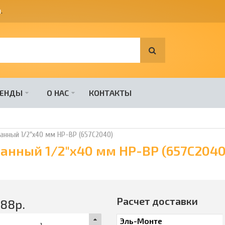
я
.
РЕНДЫ
О НАС
КОНТАКТЫ
ванный 1/2"х40 мм НР-ВР (657C2040)
ванный 1/2"х40 мм НР-ВР (657C2040
Расчет доставки
388
р.