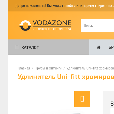
Добро пожаловать! Вы можете
войти
или
зарегистрироватьс
Б
КАТАЛОГ
Трубы и фитинги
Удлинитель Uni-fitt хромиро
Удлинитель Uni-fitt хромиро