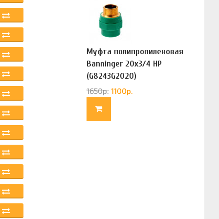
Муфта полипропиленовая
Banninger 20х3/4 НР
(G8243G2020)
1650
р.
1100
р.