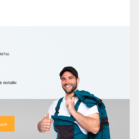
латы.
в онлайн
ься