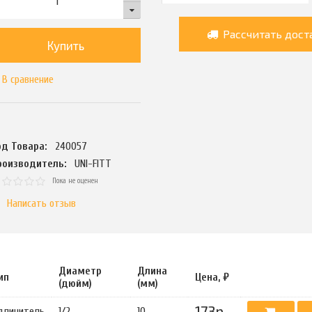
Рассчитать дост
Купить
В сравнение
од Товара:
240057
роизводитель:
UNI-FITT
Пока не оценен
Написать отзыв
Диаметр
Длина
ип
Цена, ₽
(дюйм)
(мм)
173р.
длинитель
1/2
10