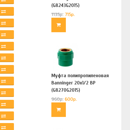
(G8243G2015)
1135
р.
715
р.
Муфта полипропиленовая
Banninger 20х1/2 ВР
(G8270G2015)
960
р.
600
р.