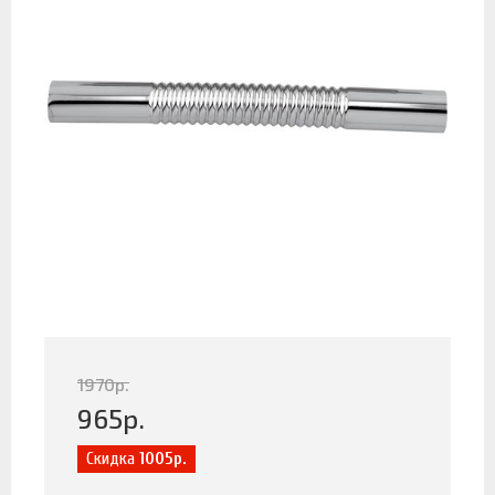
1970
р.
965
р.
Скидка
1005р.