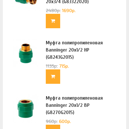
20х3/4 (G83322020)
2480
р.
1690
р.
Муфта полипропиленовая
Banninger 20х1/2 НР
(G8243G2015)
1135
р.
715
р.
Муфта полипропиленовая
Banninger 20х1/2 ВР
(G8270G2015)
960
р.
600
р.