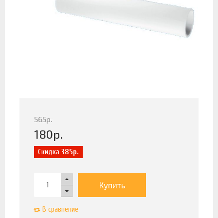
565
р.
180
р.
Скидка
385р.
Купить
В сравнение