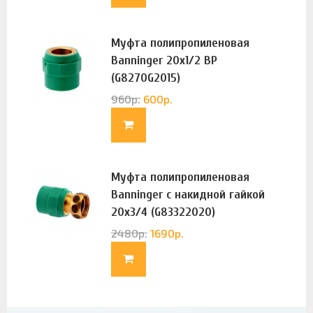
Муфта полипропиленовая
Banninger 20х1/2 ВР
(G8270G2015)
960
р.
600
р.
Муфта полипропиленовая
Banninger с накидной гайкой
20х3/4 (G83322020)
2480
р.
1690
р.