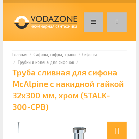
Сифоны, гофры, трапы
Сифоны
Трубки и колена для сифонов
Труба сливная для сифона
McAlpine с накидной гайкой
32x300 мм, хром (STALK-
300-CPB)