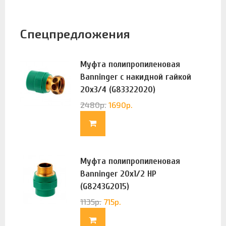
Спецпредложения
Муфта полипропиленовая
Banninger с накидной гайкой
20х3/4 (G83322020)
2480
р.
1690
р.
Муфта полипропиленовая
Banninger 20х1/2 НР
(G8243G2015)
1135
р.
715
р.