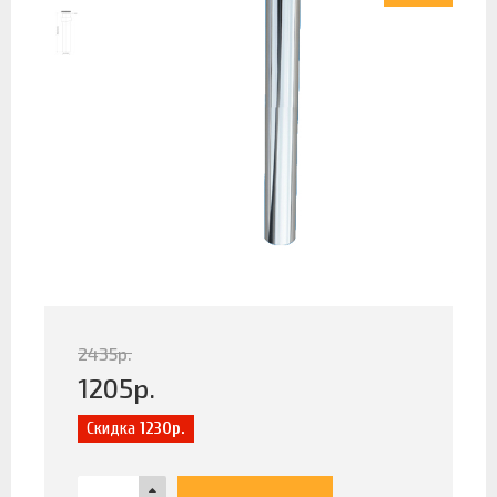
2435
р.
1205
р.
Скидка
1230р.