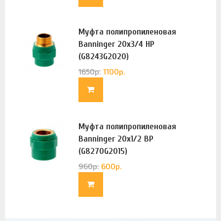
Муфта полипропиленовая
Banninger 20х3/4 НР
(G8243G2020)
1650
р.
1100
р.
Муфта полипропиленовая
Banninger 20х1/2 ВР
(G8270G2015)
960
р.
600
р.