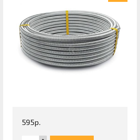
595
р.