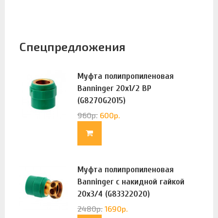
Спецпредложения
Муфта полипропиленовая
Banninger 20х1/2 ВР
(G8270G2015)
960
р.
600
р.
Муфта полипропиленовая
Banninger с накидной гайкой
20х3/4 (G83322020)
2480
р.
1690
р.