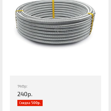
740
р.
240
р.
Скидка
500р.