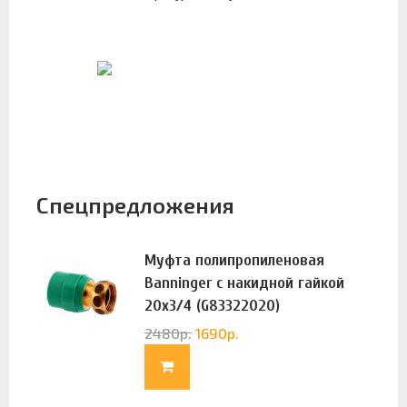
Спецпредложения
Муфта полипропиленовая
Banninger с накидной гайкой
20х3/4 (G83322020)
2480
р.
1690
р.