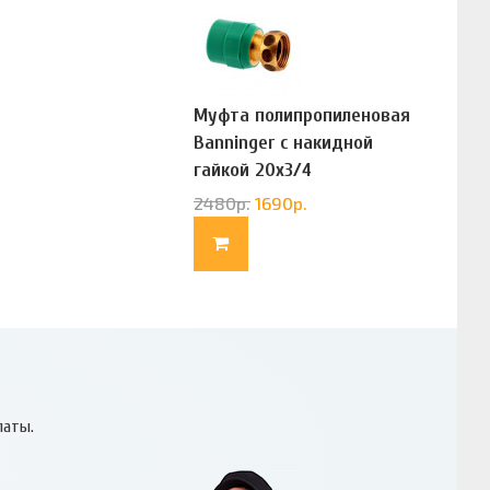
Муфта полипропиленовая
Banninger с накидной
гайкой 20х3/4
(G83322020)
2480
р.
1690
р.
латы.