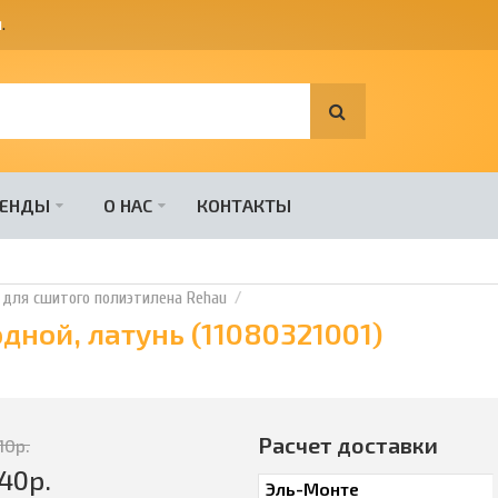
я
.
РЕНДЫ
О НАС
КОНТАКТЫ
 для сшитого полиэтилена Rehau
дной, латунь (11080321001)
Расчет доставки
110
р.
40
р.