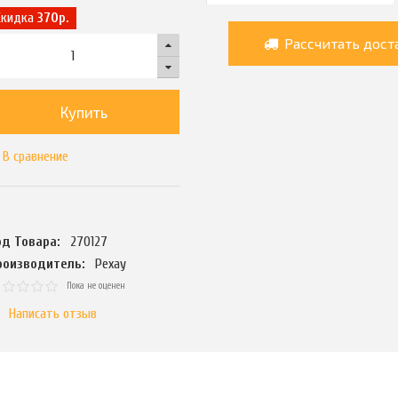
Скидка
370р.
Рассчитать дост
Купить
В сравнение
од Товара:
270127
роизводитель:
Рехау
Пока не оценен
Написать отзыв