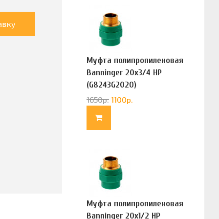
авку
Муфта полипропиленовая
Banninger 20х3/4 НР
(G8243G2020)
1650
р.
1100
р.
Муфта полипропиленовая
Banninger 20х1/2 НР