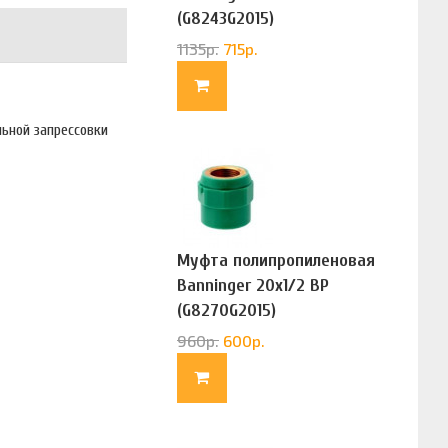
(G8243G2015)
1135
р.
715
р.
ьной запрессовки
Муфта полипропиленовая
Banninger 20х1/2 ВР
(G8270G2015)
960
р.
600
р.