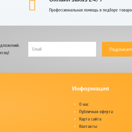
Профессиональная помощь в подборе товаро
едложений.
Подписат
есяц!
Информация
О нас
Публичная оферта
Карта сайта
Контакты