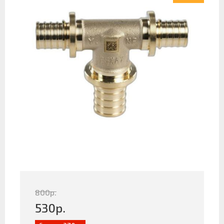
800
р.
530
р.