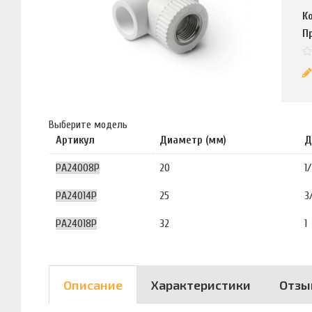
К
П
Выберите модель
Артикул
Диаметр (мм)
Д
PA24008P
20
1
PA24014P
25
3
PA24018P
32
1
Описание
Характеристики
Отзы