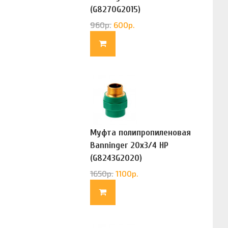
(G8270G2015)
960
р.
600
р.
Муфта полипропиленовая
Banninger 20х3/4 НР
(G8243G2020)
1650
р.
1100
р.