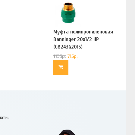
Муфта полипропиленовая
Banninger 20х1/2 НР
(G8243G2015)
1135
р.
715
р.
латы.