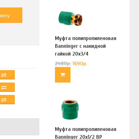
авку
Муфта полипропиленовая
Banninger с накидной
гайкой 20х3/4
(G83322020)
2480
р.
1690
р.
Муфта полипропиленовая
Banninger 20х1/2 ВР