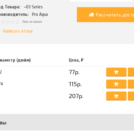
од Товара:
~03 Series
Рассчитать дост
роизводитель:
Pro Aqua
Пока не оценен
Написать отзыв
иаметр (дюйм)
Цена, ₽
77р.
/2
115р.
/4
207р.
вы