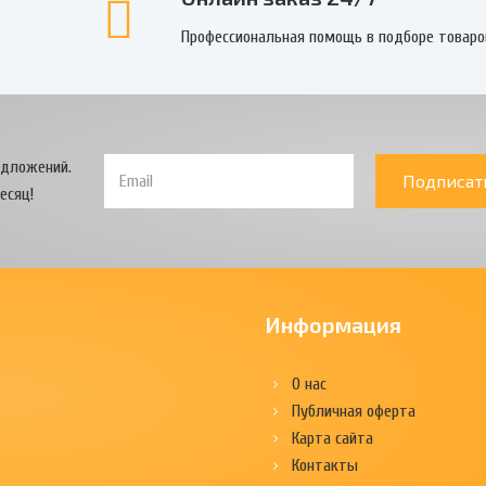
Профессиональная помощь в подборе товаро
едложений.
Подписат
есяц!
Информация
О нас
Публичная оферта
Карта сайта
Контакты