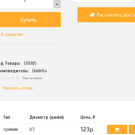
Рассчитать дост
Купить
В сравнение
од Товара:
120085
роизводитель:
Unidelta
Пока не оценен
Написать отзыв
Тип
Диаметр (дюйм)
Цена, ₽
123р.
тройник
1/2