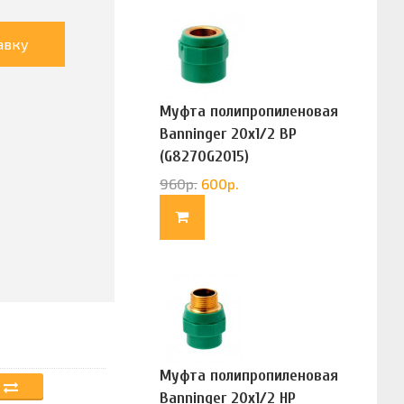
авку
Муфта полипропиленовая
Banninger 20х1/2 ВР
(G8270G2015)
960
р.
600
р.
Муфта полипропиленовая
Banninger 20х1/2 НР