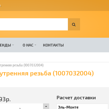
я
.
РЕНДЫ
О НАС
КОНТАКТЫ
утренняя резьба (1007032004)
нутренняя резьба (1007032004)
Расчет доставки
93
р.