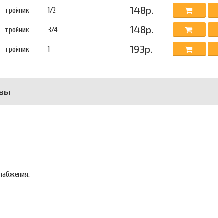
148р.
тройник
1/2
148р.
тройник
3/4
193р.
тройник
1
вы
набжения.