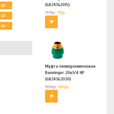
(G8243G2015)
1135
р.
715
р.
Муфта полипропиленовая
Banninger 20х3/4 НР
(G8243G2020)
1650
р.
1100
р.