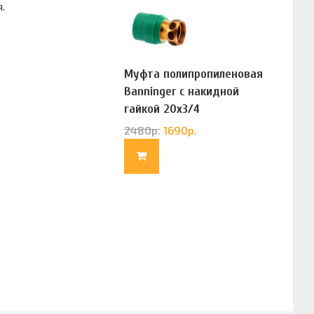
я.
Муфта полипропиленовая
Banninger с накидной
гайкой 20х3/4
(G83322020)
2480
р.
1690
р.