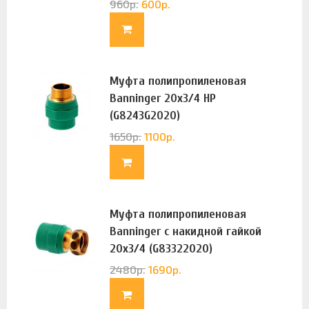
960
р.
600
р.
Муфта полипропиленовая
Banninger 20х3/4 НР
(G8243G2020)
1650
р.
1100
р.
Муфта полипропиленовая
Banninger с накидной гайкой
20х3/4 (G83322020)
2480
р.
1690
р.