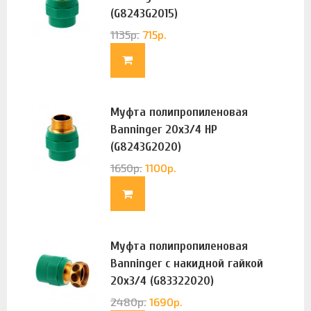
(G8243G2015)
1135
р.
715
р.
Муфта полипропиленовая
Banninger 20х3/4 НР
(G8243G2020)
1650
р.
1100
р.
Муфта полипропиленовая
Banninger с накидной гайкой
20х3/4 (G83322020)
2480
р.
1690
р.