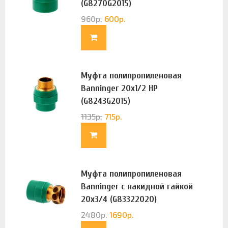
(G8270G2015)
960
р.
600
р.
Муфта полипропиленовая
Banninger 20х1/2 НР
(G8243G2015)
1135
р.
715
р.
Муфта полипропиленовая
Banninger с накидной гайкой
20х3/4 (G83322020)
2480
р.
1690
р.