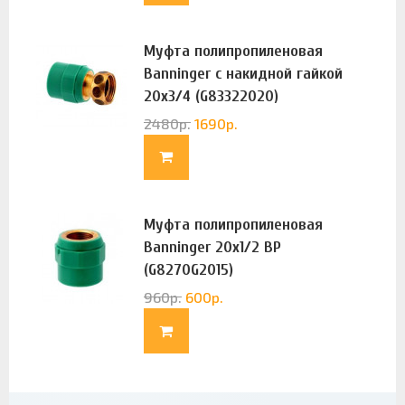
Муфта полипропиленовая
Banninger с накидной гайкой
20х3/4 (G83322020)
2480
р.
1690
р.
Муфта полипропиленовая
Banninger 20х1/2 ВР
(G8270G2015)
960
р.
600
р.