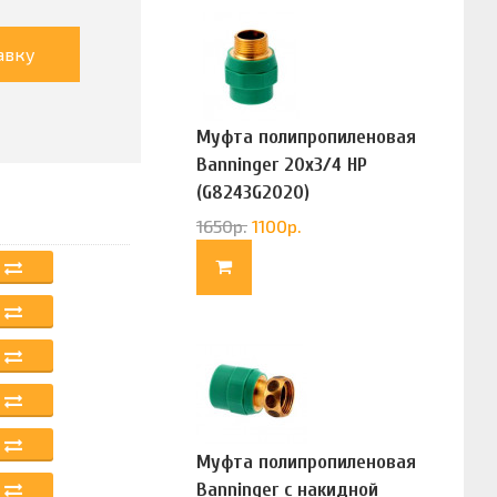
авку
Муфта полипропиленовая
Banninger 20х3/4 НР
(G8243G2020)
1650
р.
1100
р.
Муфта полипропиленовая
Banninger с накидной