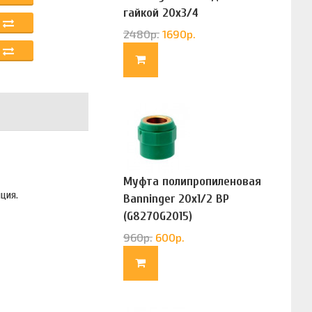
гайкой 20х3/4
(G83322020)
2480
р.
1690
р.
Муфта полипропиленовая
ция.
Banninger 20х1/2 ВР
(G8270G2015)
960
р.
600
р.