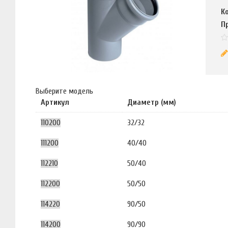
К
П
Выберите модель
Артикул
Диаметр (мм)
110200
32/32
111200
40/40
112210
50/40
112200
50/50
114220
90/50
114200
90/90