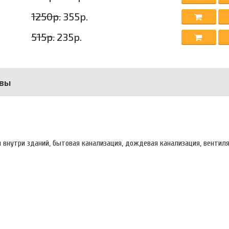
1250р.
355р.
515р.
235р.
вы
 внутри зданий, бытовая канализация, дождевая канализация, вентиля