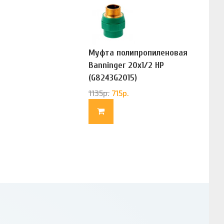
Муфта полипропиленовая
Banninger 20х1/2 НР
(G8243G2015)
1135
р.
715
р.