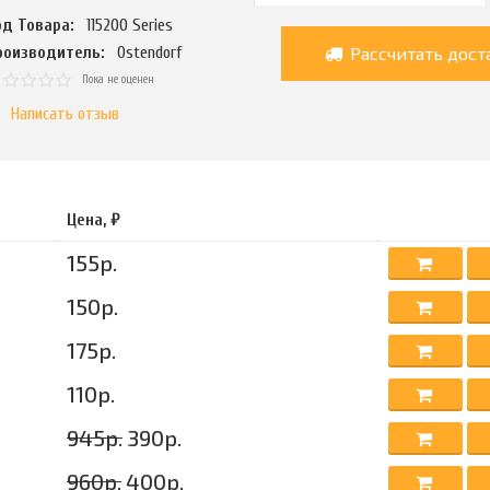
од Товара:
115200 Series
Рассчитать дост
роизводитель:
Ostendorf
Пока не оценен
Написать отзыв
Цена, ₽
155р.
150р.
175р.
110р.
945р.
390р.
960р.
400р.