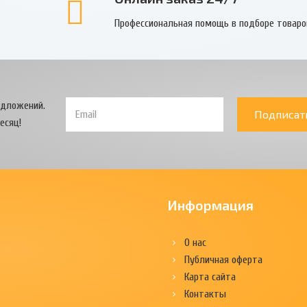
Профессиональная помощь в подборе товаро
едложений.
Подписат
есяц!
Информация
О нас
Публичная оферта
Карта сайта
Контакты