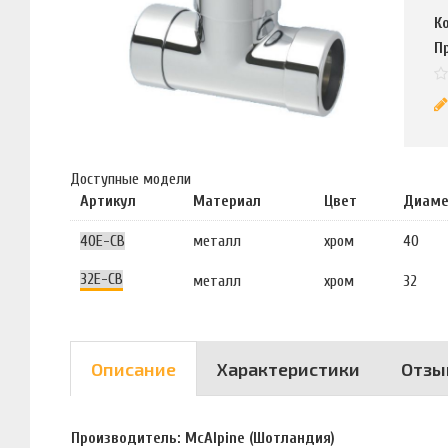
К
П
Доступные модели
Артикул
Материал
Цвет
Диаме
40E-CB
металл
хром
40
32E-CB
металл
хром
32
Описание
Характеристики
Отзы
Производитель: McAlpine (Шотландия)