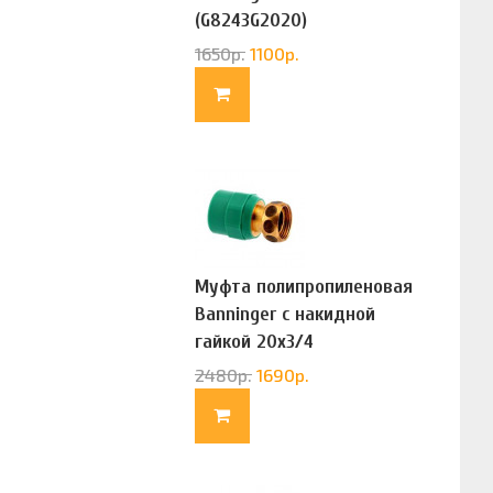
(G8243G2020)
1650
р.
1100
р.
Муфта полипропиленовая
Banninger с накидной
гайкой 20х3/4
(G83322020)
2480
р.
1690
р.