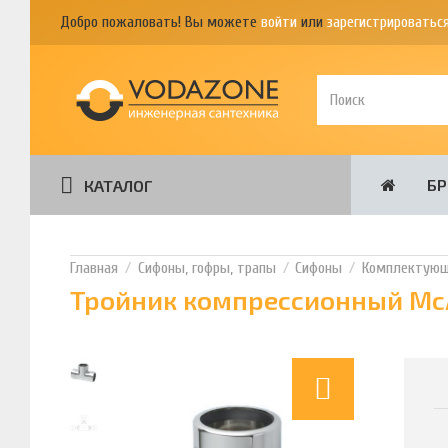
Добро пожаловать! Вы можете
войти
или
зарегистрироватьс
Б
КАТАЛОГ
Сифоны, гофры, трапы
Сифоны
Комплектующи
Тройник компрессионный McAl