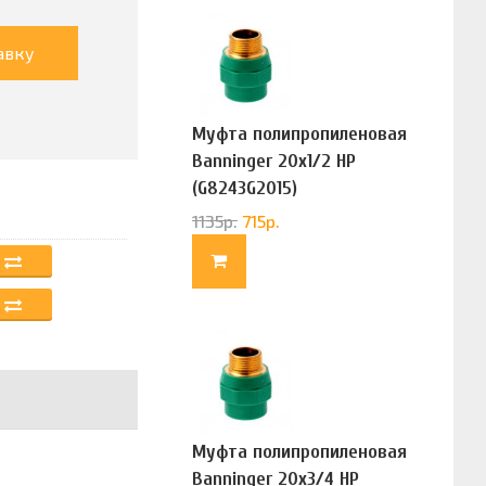
авку
Муфта полипропиленовая
Banninger 20х1/2 НР
(G8243G2015)
1135
р.
715
р.
Муфта полипропиленовая
Banninger 20х3/4 НР