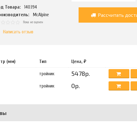
од Товара:
140394
Рассчитать дост
роизводитель:
McAlpine
Пока не оценен
Написать отзыв
тр (мм)
Тип
Цена, ₽
5478р.
тройник
0р.
тройник
вы