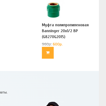
Муфта полипропиленовая
Banninger 20х1/2 ВР
(G8270G2015)
960
р.
600
р.
латы.