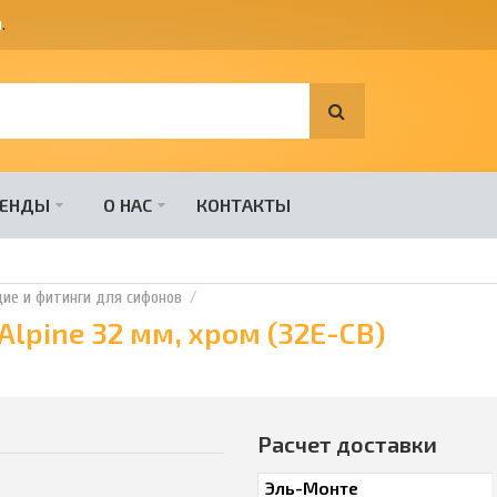
я
.
РЕНДЫ
О НАС
КОНТАКТЫ
е и фитинги для сифонов
pine 32 мм, хром (32E-CB)
Расчет доставки