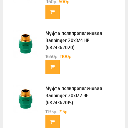
960
р.
600
р.
Муфта полипропиленовая
Banninger 20х3/4 НР
(G8243G2020)
1650
р.
1100
р.
Муфта полипропиленовая
Banninger 20х1/2 НР
(G8243G2015)
1135
р.
715
р.