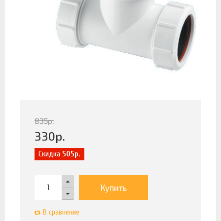
835
р.
330
р.
Скидка
505р.
Купить
В сравнение