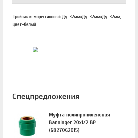
Тройник компрессионный Ду=32ммхДу=32ммхДу=32мм;
цвет-белый
Спецпредложения
Муфта полипропиленовая
Banninger 20х1/2 ВР
(G8270G2015)