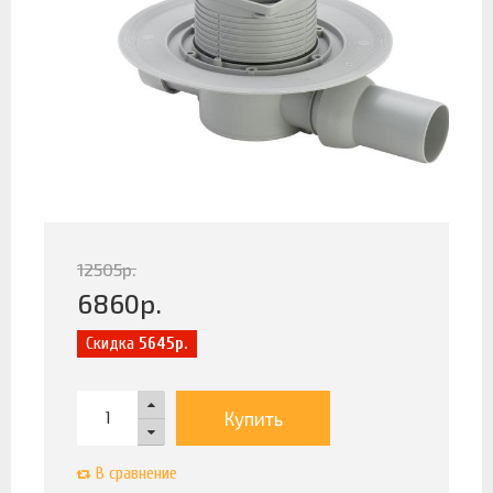
12505
р.
6860
р.
Скидка
5645р.
Купить
В сравнение