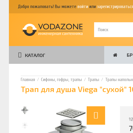
Добро пожаловать! Вы можете
войти
или
зарегистрироватьс
Б
КАТАЛОГ
Сифоны, гофры, трапы
Трапы
Трапы наполь
Трап для душа Viega "сухой"
1
7