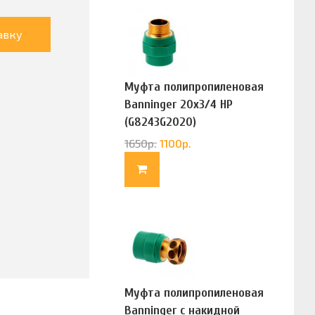
авку
Муфта полипропиленовая
Banninger 20х3/4 НР
(G8243G2020)
1650
р.
1100
р.
Муфта полипропиленовая
Banninger с накидной