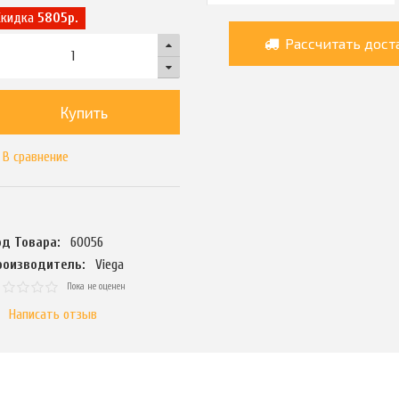
Скидка
5805р.
Рассчитать дост
Купить
В сравнение
од Товара:
60056
роизводитель:
Viega
Пока не оценен
Написать отзыв