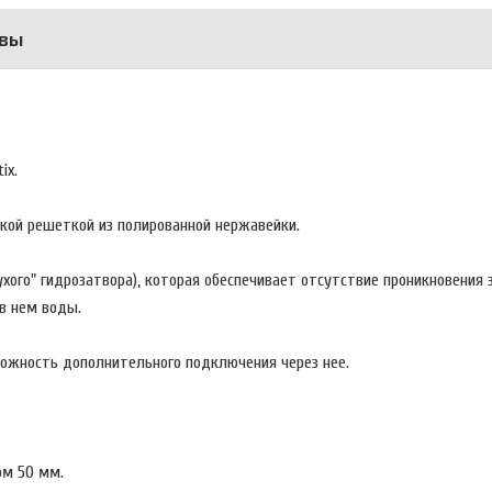
вы
ix.
ской решеткой из полированной нержавейки.
хого" гидрозатвора), которая обеспечивает отсутствие проникновения 
в нем воды.
можность дополнительного подключения через нее.
ом 50 мм.