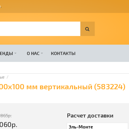
я
.
РЕНДЫ
О НАС
КОНТАКТЫ
ные
 100х100 мм вертикальный (583224)
Расчет доставки
2865
р.
060
р.