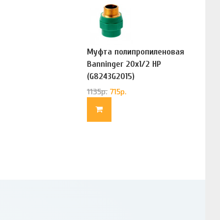
Муфта полипропиленовая
Banninger 20х1/2 НР
(G8243G2015)
1135
р.
715
р.