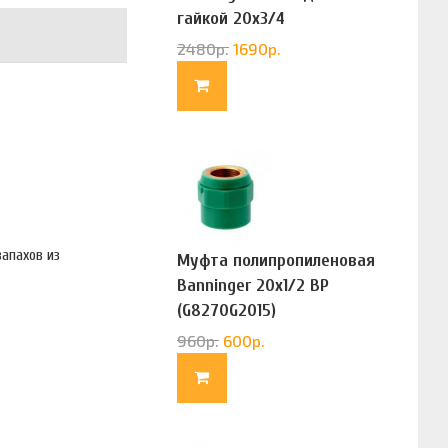
гайкой 20х3/4
(G83322020)
2480
р.
1690
р.
запахов из
Муфта полипропиленовая
Banninger 20х1/2 ВР
(G8270G2015)
960
р.
600
р.