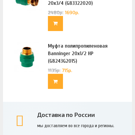
20х3/4 (G83322020)
2480
р.
1690
р.
Муфта полипропиленовая
Banninger 20х1/2 НР
(G8243G2015)
1135
р.
715
р.
Доставка по России
мы доставляем во все города и регионы.