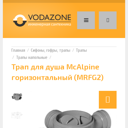
Сифоны, гофры, трапы
Трапы
Трапы напольные
Трап для душа McAlpine
горизонтальный (MRFG2)