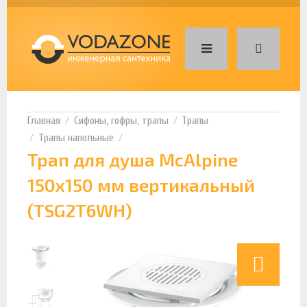
Сифоны, гофры, трапы
Трапы
Трапы напольные
Трап для душа McAlpine
150х150 мм вертикальный
(TSG2T6WH)