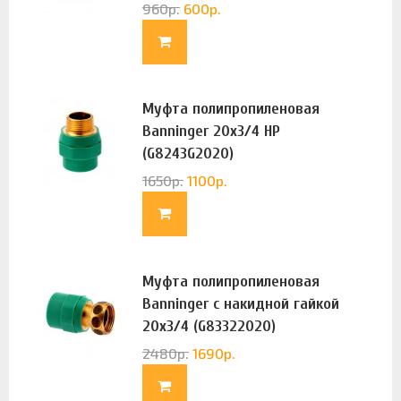
960
р.
600
р.
Муфта полипропиленовая
Banninger 20х3/4 НР
(G8243G2020)
1650
р.
1100
р.
Муфта полипропиленовая
Banninger с накидной гайкой
20х3/4 (G83322020)
2480
р.
1690
р.