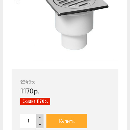
2340
р.
1170
р.
Скидка
1170р.
Купить