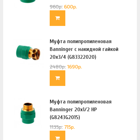
960
р.
600
р.
Муфта полипропиленовая
Banninger с накидной гайкой
20х3/4 (G83322020)
2480
р.
1690
р.
Муфта полипропиленовая
Banninger 20х1/2 НР
(G8243G2015)
1135
р.
715
р.