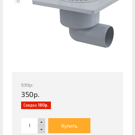
530
р.
350
р.
Скидка
180р.
Купить