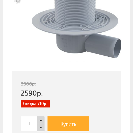
3300
р.
2590
р.
Скидка
710р.
Купить