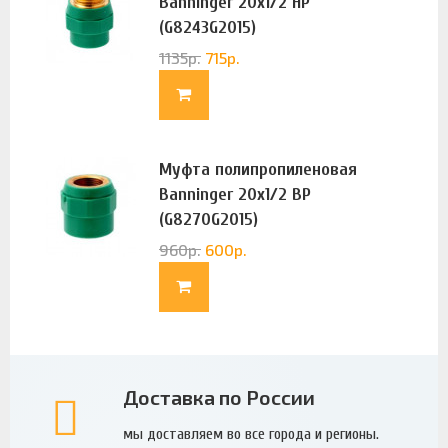
Banninger 20х1/2 НР
(G8243G2015)
1135
р.
715
р.
Муфта полипропиленовая
Banninger 20х1/2 ВР
(G8270G2015)
960
р.
600
р.
Доставка по России
мы доставляем во все города и регионы.