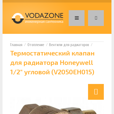
Отопление
Вентили для радиаторов
Термостатический клапан
для радиатора Honeywell
1/2" угловой (V2050EH015)