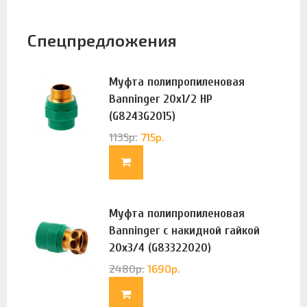
Спецпредложения
Муфта полипропиленовая
Banninger 20х1/2 НР
(G8243G2015)
1135
р.
715
р.
Муфта полипропиленовая
Banninger с накидной гайкой
20х3/4 (G83322020)
2480
р.
1690
р.