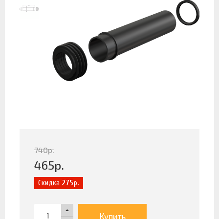
740
р.
465
р.
Скидка
275р.
Купить