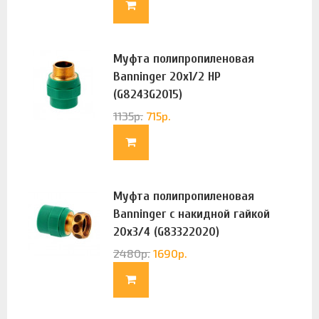
Муфта полипропиленовая
Banninger 20х1/2 НР
(G8243G2015)
1135
р.
715
р.
Муфта полипропиленовая
Banninger с накидной гайкой
20х3/4 (G83322020)
2480
р.
1690
р.