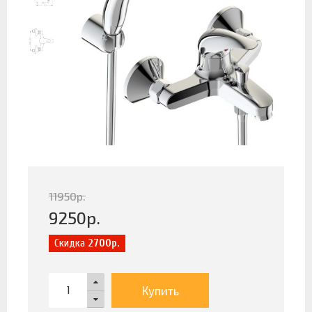
11950
р.
9250
р.
Скидка
2700р.
Купить