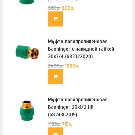
960
р.
600
р.
Муфта полипропиленовая
Banninger с накидной гайкой
20х3/4 (G83322020)
2480
р.
1690
р.
Муфта полипропиленовая
Banninger 20х1/2 НР
(G8243G2015)
1135
р.
715
р.