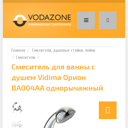
Смесители, душевые стойки, лейки
Смесители
Смеситель для ванны с
душем Vidima Орион
BA004AA однорычажный