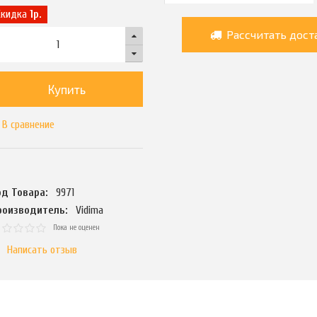
Скидка
1р.
Рассчитать дост
Купить
В сравнение
од Товара:
9971
роизводитель:
Vidima
Пока не оценен
Написать отзыв