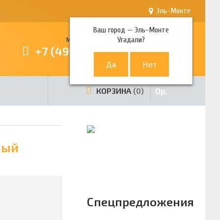
Эль-Монте
Ваш город —
Эль-Монте
Угадали?
Многоканальный телефон
+7 (499) 380-80-80
0
р.
КОРЗИНА
0
ный
Спецпредложения