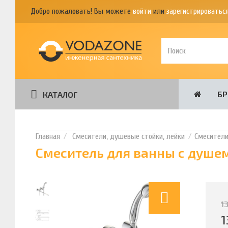
Добро пожаловать! Вы можете
войти
или
зарегистрироватьс
Б
КАТАЛОГ
Смесители, душевые стойки, лейки
Смесител
Смеситель для ванны с душе
1
1