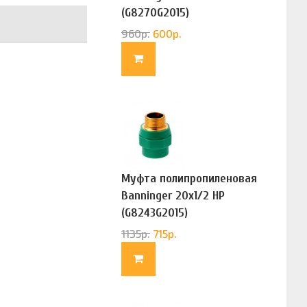
(G8270G2015)
960
р.
600
р.
Муфта полипропиленовая
Banninger 20х1/2 НР
(G8243G2015)
1135
р.
715
р.