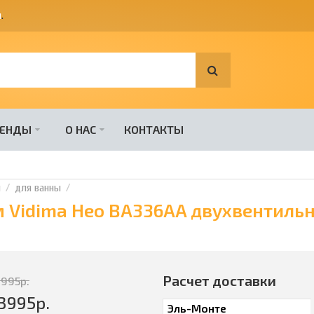
я
.
РЕНДЫ
О НАС
КОНТАКТЫ
и
для ванны
м Vidima Нео BA336AA двухвентиль
Расчет доставки
3995
р.
3995
р.