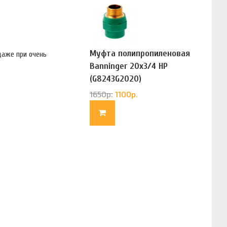
Муфта полипропиленовая
даже при очень
Banninger 20х3/4 НР
(G8243G2020)
1650
р.
1100
р.