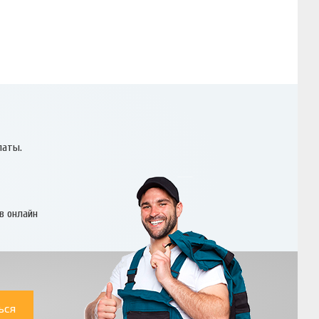
латы.
в онлайн
ься