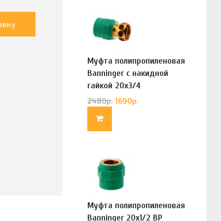
авку
Муфта полипропиленовая
Banninger с накидной
гайкой 20х3/4
(G83322020)
2480
р.
1690
р.
Муфта полипропиленовая
Banninger 20х1/2 ВР