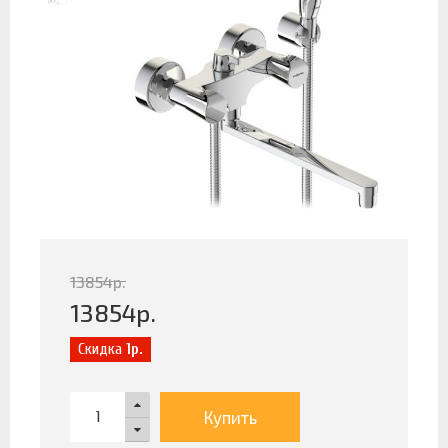
13854
р.
13854
р.
Скидка
1р.
Купить