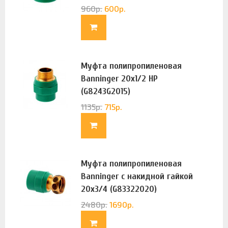
960
р.
600
р.
Муфта полипропиленовая
Banninger 20х1/2 НР
(G8243G2015)
1135
р.
715
р.
Муфта полипропиленовая
Banninger с накидной гайкой
20х3/4 (G83322020)
2480
р.
1690
р.