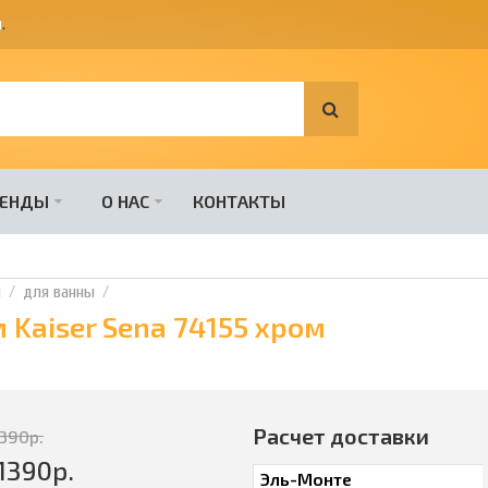
я
.
РЕНДЫ
О НАС
КОНТАКТЫ
и
для ванны
 Kaiser Sena 74155 хром
Расчет доставки
1390
р.
1390
р.