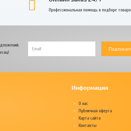
Профессиональная помощь в подборе товаро
едложений.
Подписат
есяц!
Информация
О нас
Публичная оферта
Карта сайта
Контакты