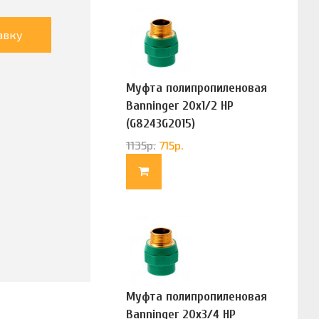
авку
Муфта полипропиленовая
Banninger 20х1/2 НР
(G8243G2015)
1135
р.
715
р.
Муфта полипропиленовая
Banninger 20х3/4 НР