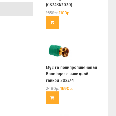
(G8243G2020)
1650
р.
1100
р.
Муфта полипропиленовая
Banninger с накидной
гайкой 20х3/4
(G83322020)
2480
р.
1690
р.