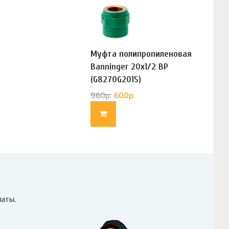
Муфта полипропиленовая
Banninger 20х1/2 ВР
(G8270G2015)
960
р.
600
р.
латы.