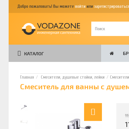
Добро пожаловать! Вы можете
войти
или
зарегистрироватьс
Б
КАТАЛОГ
Смесители, душевые стойки, лейки
Смесител
Смеситель для ванны с душем
1
1