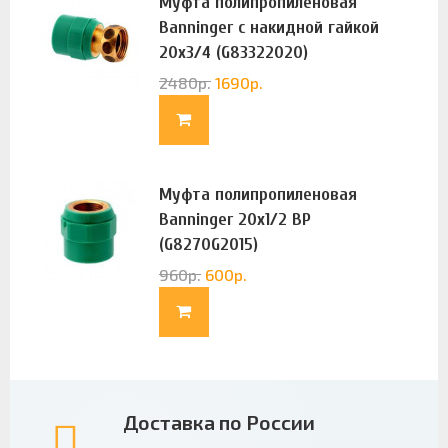
Муфта полипропиленовая
Banninger с накидной гайкой
20х3/4 (G83322020)
2480
р.
1690
р.
Муфта полипропиленовая
Banninger 20х1/2 ВР
(G8270G2015)
960
р.
600
р.
Доставка по России