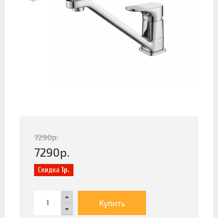
7290
р.
7290
р.
Скидка
1р.
Купить