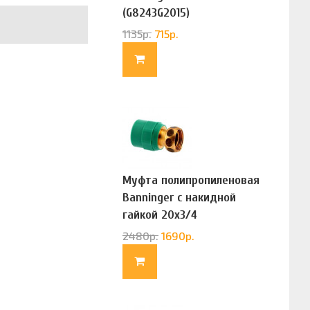
(G8243G2015)
1135
р.
715
р.
Муфта полипропиленовая
Banninger с накидной
гайкой 20х3/4
(G83322020)
2480
р.
1690
р.