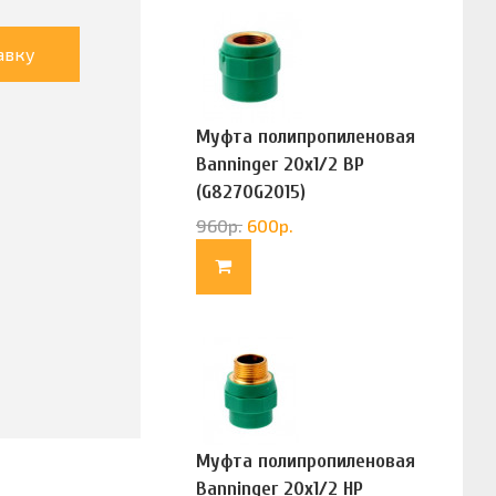
авку
Муфта полипропиленовая
Banninger 20х1/2 ВР
(G8270G2015)
960
р.
600
р.
Муфта полипропиленовая
Banninger 20х1/2 НР