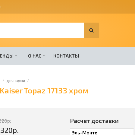
я
.
РЕНДЫ
О НАС
КОНТАКТЫ
и
для кухни
Kaiser Topaz 17133 хром
Расчет доставки
320
р.
8320
р.