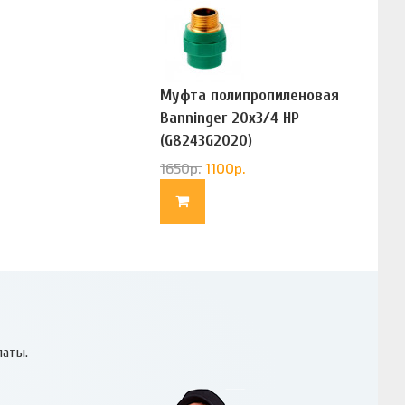
Муфта полипропиленовая
Banninger 20х3/4 НР
(G8243G2020)
1650
р.
1100
р.
латы.