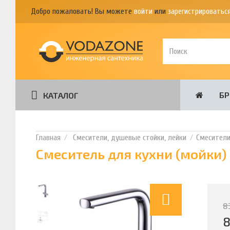
Добро пожаловать! Вы можете
войти
или
зарегистрироватьс
Б
КАТАЛОГ
Смесители, душевые стойки, лейки
Смесител
Смеситель для кухни (мойки) 
8