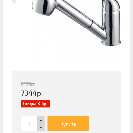
8160
р.
7344
р.
Скидка
816р.
Купить