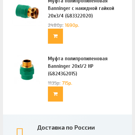
Муфта полипропиленовая
Banninger с накидной гайкой
20х3/4 (G83322020)
2480
р.
1690
р.
Муфта полипропиленовая
Banninger 20х1/2 НР
(G8243G2015)
1135
р.
715
р.
Доставка по России