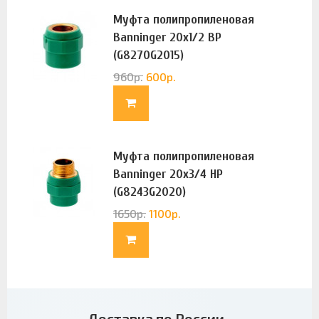
Муфта полипропиленовая
Banninger 20х1/2 ВР
(G8270G2015)
960
р.
600
р.
Муфта полипропиленовая
Banninger 20х3/4 НР
(G8243G2020)
1650
р.
1100
р.
Доставка по России