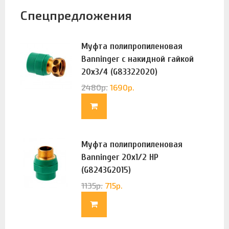
Спецпредложения
Муфта полипропиленовая
Banninger с накидной гайкой
20х3/4 (G83322020)
2480
р.
1690
р.
Муфта полипропиленовая
Banninger 20х1/2 НР
(G8243G2015)
1135
р.
715
р.