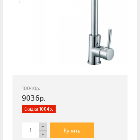
10040
р.
9036
р.
Скидка
1004р.
Купить