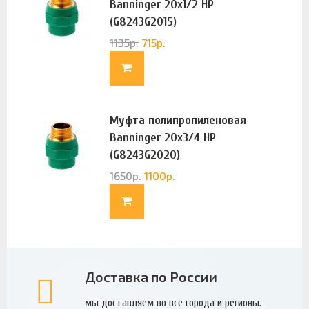
Banninger 20х1/2 НР
(G8243G2015)
1135
р.
715
р.
Муфта полипропиленовая
Banninger 20х3/4 НР
(G8243G2020)
1650
р.
1100
р.
Доставка по России
мы доставляем во все города и регионы.