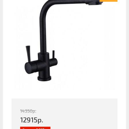
14350
р.
12915
р.