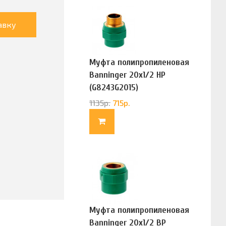
авку
Муфта полипропиленовая
Banninger 20х1/2 НР
(G8243G2015)
1135
р.
715
р.
Муфта полипропиленовая
Banninger 20х1/2 ВР