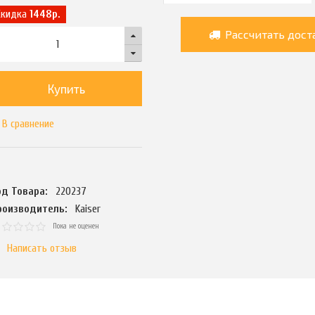
Скидка
1448р.
Рассчитать дост
Купить
В сравнение
од Товара:
220237
роизводитель:
Kaiser
Пока не оценен
Написать отзыв