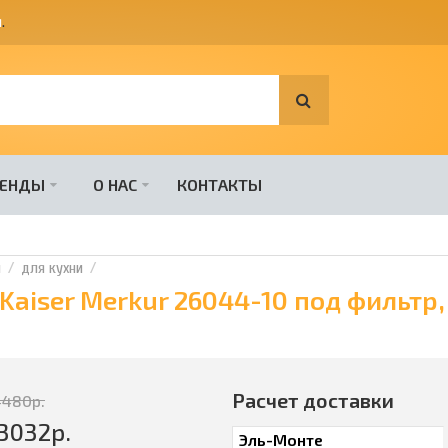
я
.
РЕНДЫ
О НАС
КОНТАКТЫ
и
для кухни
Kaiser Merkur 26044-10 под фильтр
Расчет доставки
4480
р.
3032
р.