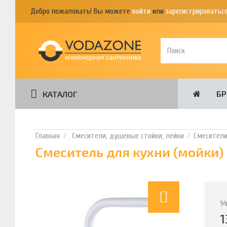
Добро пожаловать! Вы можете
войти
или
зарегистрироватьс
Б
КАТАЛОГ
Смесители, душевые стойки, лейки
Смесител
Смеситель для кухни (мойки) 
1
1