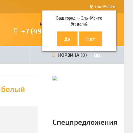
Эль-Монте
Ваш город —
Эль-Монте
Угадали?
Многоканальный телефон
+7 (499) 380-80-80
0
р.
КОРЗИНА
0
, белый
Спецпредложения