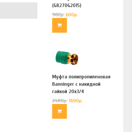
(G8270G2015)
960
р.
600
р.
Муфта полипропиленовая
Banninger с накидной
гайкой 20х3/4
(G83322020)
2480
р.
1690
р.