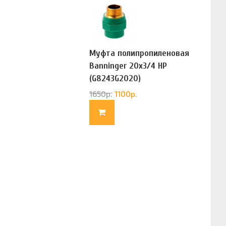
Муфта полипропиленовая
Banninger 20х3/4 НР
(G8243G2020)
1650
р.
1100
р.