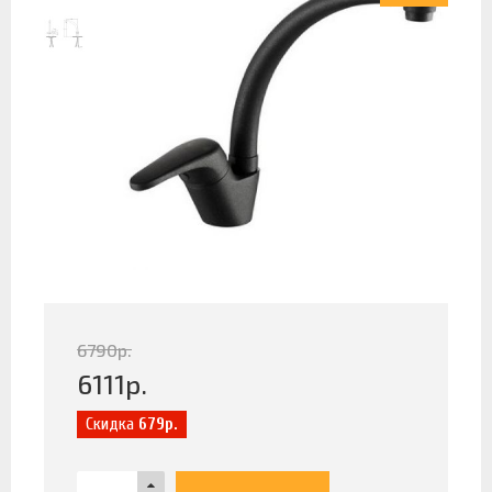
6790
р.
6111
р.
Скидка
679р.