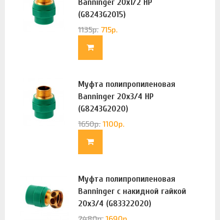
Banninger 20х1/2 НР
(G8243G2015)
1135
р.
715
р.
Муфта полипропиленовая
Banninger 20х3/4 НР
(G8243G2020)
1650
р.
1100
р.
Муфта полипропиленовая
Banninger с накидной гайкой
20х3/4 (G83322020)
2480
р.
1690
р.