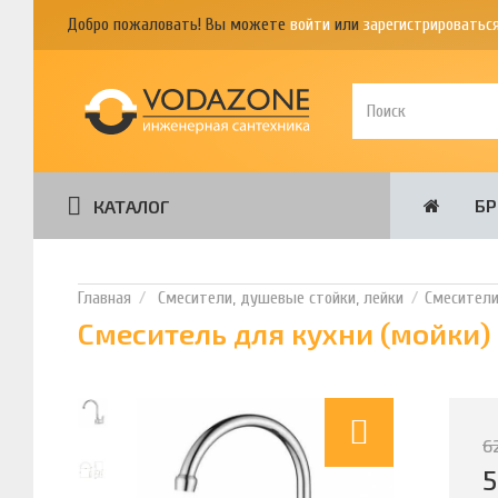
Добро пожаловать! Вы можете
войти
или
зарегистрироватьс
Б
КАТАЛОГ
Смесители, душевые стойки, лейки
Смесител
Смеситель для кухни (мойки)
6
5