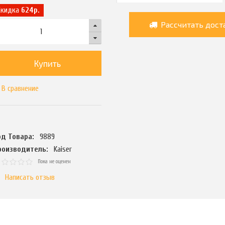
Скидка
624р.
Рассчитать дост
Купить
В сравнение
од Товара:
9889
роизводитель:
Kaiser
Пока не оценен
Написать отзыв