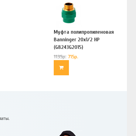
Муфта полипропиленовая
Banninger 20х1/2 НР
(G8243G2015)
1135
р.
715
р.
латы.