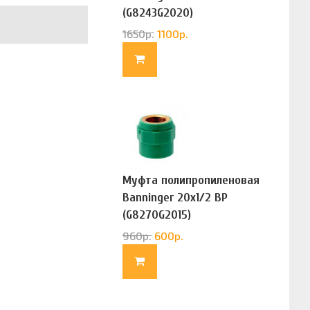
(G8243G2020)
1650
р.
1100
р.
Муфта полипропиленовая
Banninger 20х1/2 ВР
(G8270G2015)
960
р.
600
р.