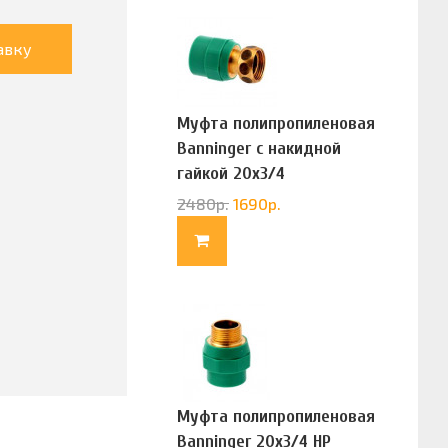
авку
Муфта полипропиленовая
Banninger с накидной
гайкой 20х3/4
(G83322020)
2480
р.
1690
р.
Муфта полипропиленовая
Banninger 20х3/4 НР