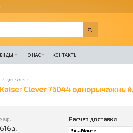
я
.
РЕНДЫ
О НАС
КОНТАКТЫ
и
для кухни
 Kaiser Clever 76044 однорычажный
Расчет доставки
240
р.
616
р.