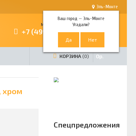
Эль-Монте
Ваш город —
Эль-Монте
Угадали?
Многоканальный телефон
+7 (499) 380-80-80
0
р.
КОРЗИНА
0
, хром
Спецпредложения