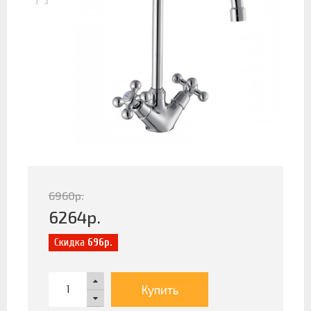
6960
р.
6264
р.
Скидка
696р.
Купить