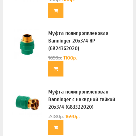
Муфта полипропиленовая
Banninger 20х3/4 НР
(G8243G2020)
1650
р.
1100
р.
Муфта полипропиленовая
Banninger с накидной гайкой
20х3/4 (G83322020)
2480
р.
1690
р.