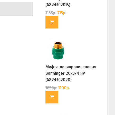
(G8243G2015)
1135
р.
715
р.
Муфта полипропиленовая
Banninger 20х3/4 НР
(G8243G2020)
1650
р.
1100
р.