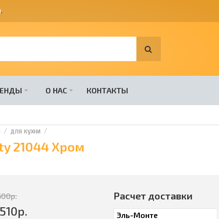
я
.
РЕНДЫ
О НАС
КОНТАКТЫ
и
для кухни
ity 21044 Хром
Расчет доставки
500
р.
510
р.