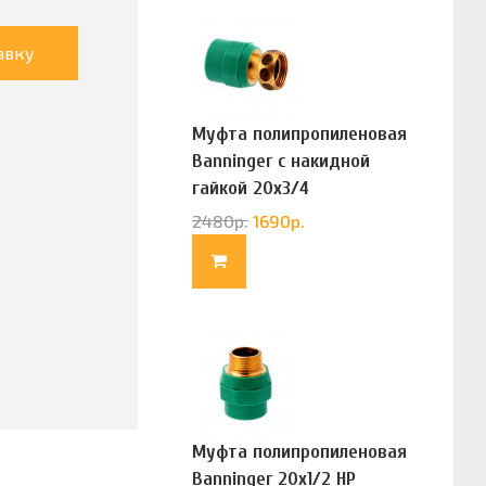
авку
Муфта полипропиленовая
Banninger с накидной
гайкой 20х3/4
(G83322020)
2480
р.
1690
р.
Муфта полипропиленовая
Banninger 20х1/2 НР