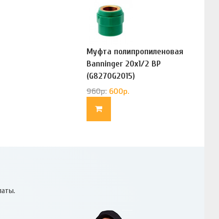
Муфта полипропиленовая
Banninger 20х1/2 ВР
(G8270G2015)
960
р.
600
р.
латы.