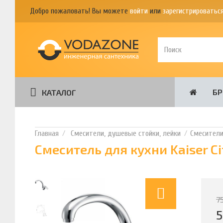
Добро пожаловать! Вы можете
войти
или
зарегистрироватьс
Б
КАТАЛОГ
Смесители, душевые стойки, лейки
Смесител
Смеситель для кухни Kaiser C
7
5