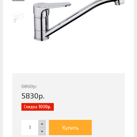
6860
р.
5830
р.
Скидка
1030р.
Купить