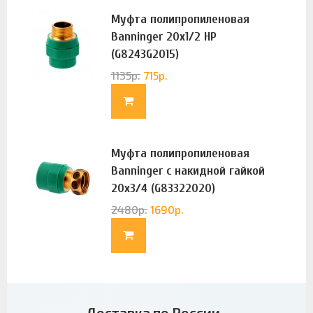
Муфта полипропиленовая
Banninger 20х1/2 НР
(G8243G2015)
1135
р.
715
р.
Муфта полипропиленовая
Banninger с накидной гайкой
20х3/4 (G83322020)
2480
р.
1690
р.
Доставка по России