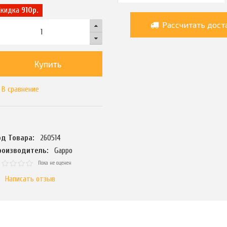
Скидка
910р.
Рассчитать дост
Купить
В сравнение
од Товара:
260514
роизводитель:
Gappo
Пока не оценен
Написать отзыв