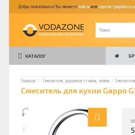
Добро пожаловать! Вы можете
войти
или
зарегистрироватьс
Б
КАТАЛОГ
Смесители, душевые стойки, лейки
Смесител
Смеситель для кухни Gappo 
6
5