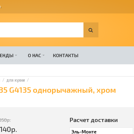
я
.
РЕНДЫ
О НАС
КОНТАКТЫ
и
для кухни
G35 G4135 однорычажный, хром
Расчет доставки
050
р.
140
р.