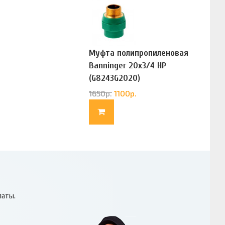
Муфта полипропиленовая
Banninger 20х3/4 НР
(G8243G2020)
1650
р.
1100
р.
латы.