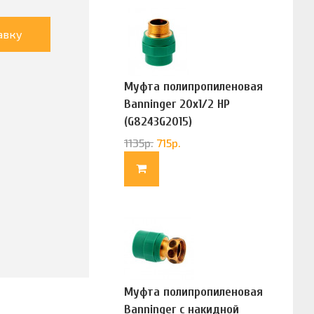
авку
Муфта полипропиленовая
Banninger 20х1/2 НР
(G8243G2015)
1135
р.
715
р.
Муфта полипропиленовая
Banninger с накидной