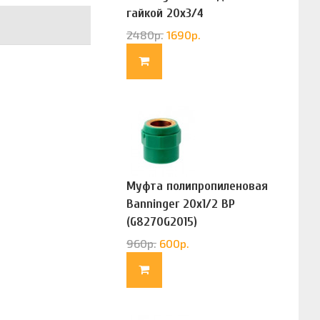
гайкой 20х3/4
(G83322020)
2480
р.
1690
р.
Муфта полипропиленовая
Banninger 20х1/2 ВР
(G8270G2015)
960
р.
600
р.