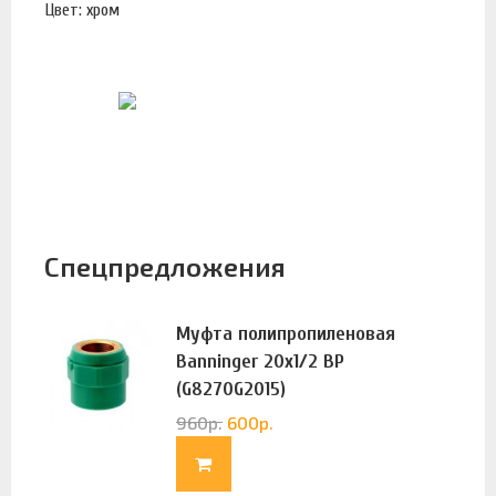
Цвет: хром
Спецпредложения
Муфта полипропиленовая
Banninger 20х1/2 ВР
(G8270G2015)
960
р.
600
р.