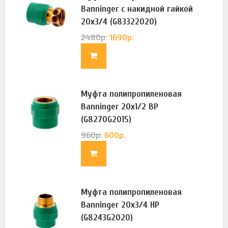
Banninger с накидной гайкой
20х3/4 (G83322020)
2480
р.
1690
р.
Муфта полипропиленовая
Banninger 20х1/2 ВР
(G8270G2015)
960
р.
600
р.
Муфта полипропиленовая
Banninger 20х3/4 НР
(G8243G2020)