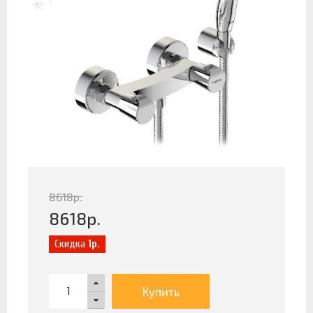
8618
р.
8618
р.
Скидка
1р.
Купить