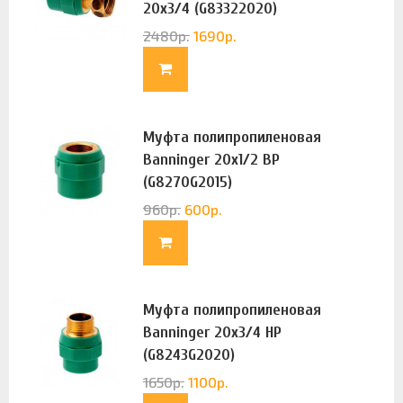
20х3/4 (G83322020)
2480
р.
1690
р.
Муфта полипропиленовая
Banninger 20х1/2 ВР
(G8270G2015)
960
р.
600
р.
Муфта полипропиленовая
Banninger 20х3/4 НР
(G8243G2020)
1650
р.
1100
р.