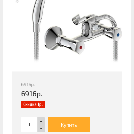
6916
р.
6916
р.
Скидка
1р.
Купить