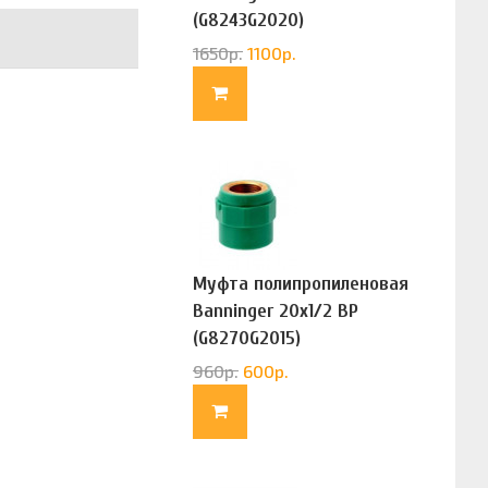
(G8243G2020)
1650
р.
1100
р.
Муфта полипропиленовая
Banninger 20х1/2 ВР
(G8270G2015)
960
р.
600
р.