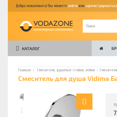
Добро пожаловать! Вы можете
войти
или
зарегистрироватьс
Б
КАТАЛОГ
Смесители, душевые стойки, лейки
Смесител
Смеситель для душа Vidima 
7
7