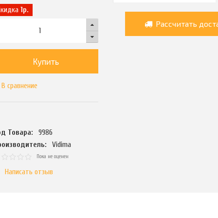
Скидка
1р.
Рассчитать дост
Купить
В сравнение
од Товара:
9986
роизводитель:
Vidima
Пока не оценен
Написать отзыв