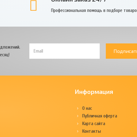
Профессиональная помощь в подборе товаро
едложений.
Подписат
есяц!
Информация
О нас
Публичная оферта
Карта сайта
Контакты