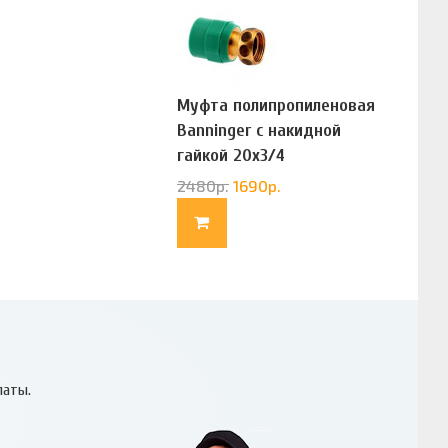
Муфта полипропиленовая
Banninger с накидной
гайкой 20х3/4
(G83322020)
2480
р.
1690
р.
латы.