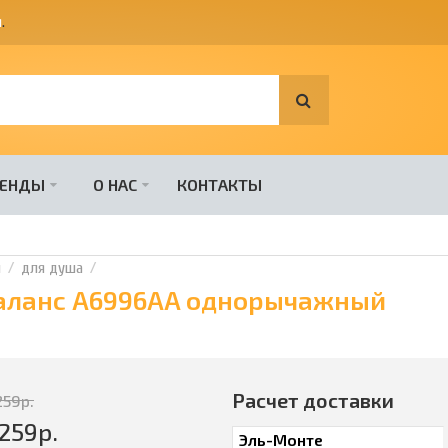
я
.
РЕНДЫ
О НАС
КОНТАКТЫ
и
для душа
Баланс A6996AA однорычажный
Расчет доставки
259
р.
259
р.