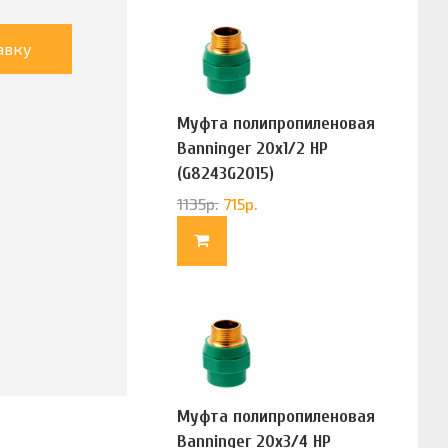
авку
Муфта полипропиленовая
Banninger 20х1/2 НР
(G8243G2015)
1135
р.
715
р.
Муфта полипропиленовая
Banninger 20х3/4 НР